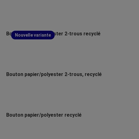
Bouton papier/polyester 2-trous recyclé
Nouvelle variante
Bouton papier/polyester 2-trous, recyclé
Bouton papier/polyester recyclé