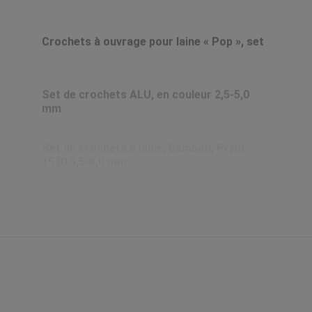
Crochets à ouvrage pour laine « Pop », set
Set de crochets ALU, en couleur 2,5-5,0
mm
Set de crochets à laine, Bambou, Prym
1530 3,5-8,0 mm