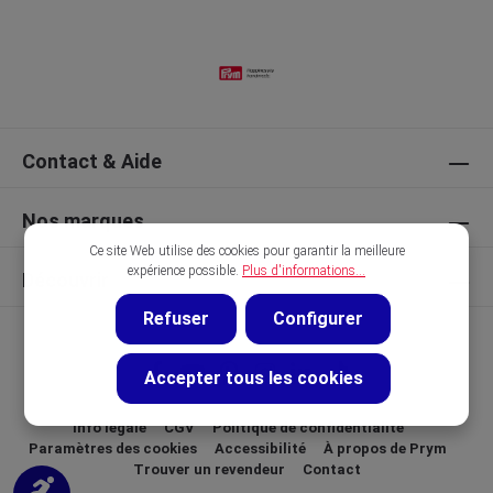
Contact & Aide
Nos marques
Ce site Web utilise des cookies pour garantir la meilleure
expérience possible.
Plus d'informations...
Découvrir
Refuser
Configurer
Accepter tous les cookies
Info légale
CGV
Politique de confidentialité
Paramètres des cookies
Accessibilité
À propos de Prym
Trouver un revendeur
Contact
Afficher la barre d'outils