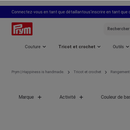
recherche
Passer à la navigation principale
Connectez-vous en tant que détaillant
ou
s'inscrire en tant que 
Couture
Tricot et crochet
Outils
Prym | Happiness is handmade.
Tricot et crochet
Rangement
Marque
Activité
Couleur de ba