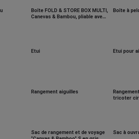
ou
Boîte FOLD & STORE BOX MULTI,
Boîte à pel
Canevas & Bambou, pliable avec
roulettes
Etui
Etui pour a
Rangement aiguilles
Rangement 
tricoter ci
Sac de rangement et de voyage
Sac à ouvr
"Canvas & Bamboo" S en gris