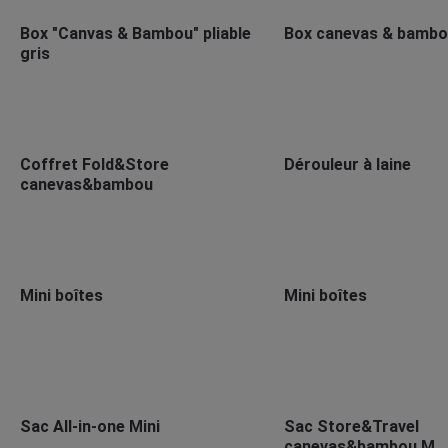
Box "Canvas & Bambou" pliable
Box canevas & bamb
gris
Coffret Fold&Store
Dérouleur à laine
canevas&bambou
Mini boîtes
Mini boîtes
Sac All-in-one Mini
Sac Store&Travel
canevas&bambou M