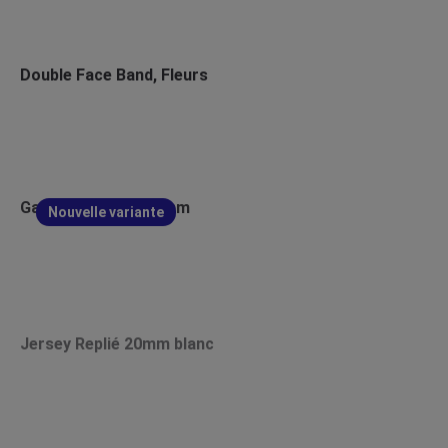
Double Face Band, Fleurs
Ganse élastique 20mm
Nouvelle variante
Jersey Replié 20mm blanc