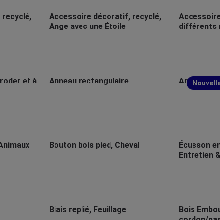
 recyclé,
Accessoire décoratif, recyclé,
Accessoire 
Ange avec une Étoile
différents
broder et à
Anneau rectangulaire
Anneau rec
Nouvelle
 Animaux
Bouton bois pied, Cheval
Écusson en 
Entretien 
Biais replié, Feuillage
Bois Embou
cordon/pa