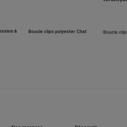
ession à
Boucle clips polyester Chat
Boucle clip