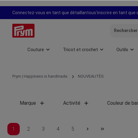
recherche
Passer à la navigation principale
Connectez-vous en tant que détaillant
ou
s'inscrire en tant que 
Couture
Tricot et crochet
Outils
Prym | Happiness is handmade.
NOUVEAUTÈS
Marque
Activité
Couleur de ba
1
2
3
4
5