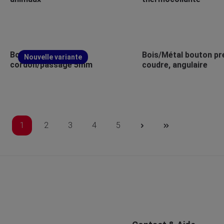
Bois Embouts de
Bois/Métal bouton pr
Nouvelle variante
cordon/passage 5mm
coudre, angulaire
1
2
3
4
5