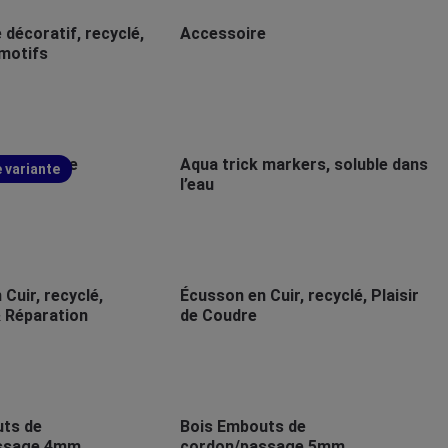
décoratif, recyclé,
Accessoire
 motifs
tangulaire
Aqua trick markers, soluble dans
 variante
l’eau
Cuir, recyclé,
Écusson en Cuir, recyclé, Plaisir
& Réparation
de Coudre
ts de
Bois Embouts de
ssage 4mm
cordon/passage 5mm