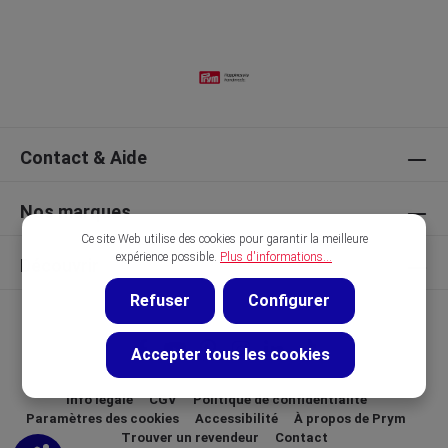
Contact & Aide
Nos marques
Ce site Web utilise des cookies pour garantir la meilleure
expérience possible.
Plus d'informations...
Découvrir
Refuser
Configurer
Accepter tous les cookies
Info légale
CGV
Politique de confidentialité
Paramètres des cookies
Accessibilité
À propos de Prym
Trouver un revendeur
Contact