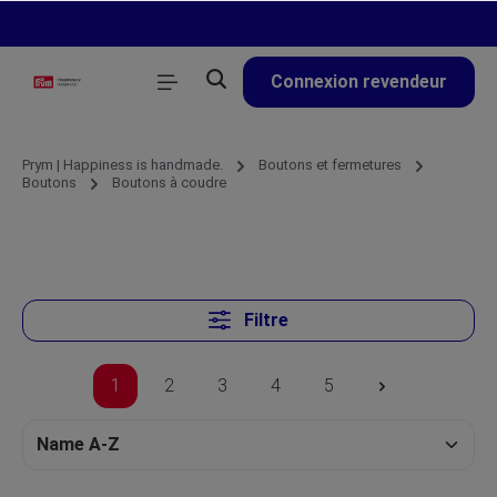
tenu principal
Connexion revendeur
Prym | Happiness is handmade.
Boutons et fermetures
Boutons
Boutons à coudre
Filtre
1
2
3
4
5