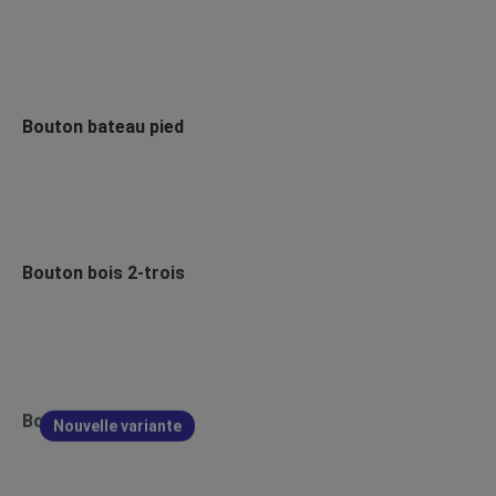
Bouton bateau pied
Bouton bois 2-trois
Bouton bois 4-trous
Nouvelle variante