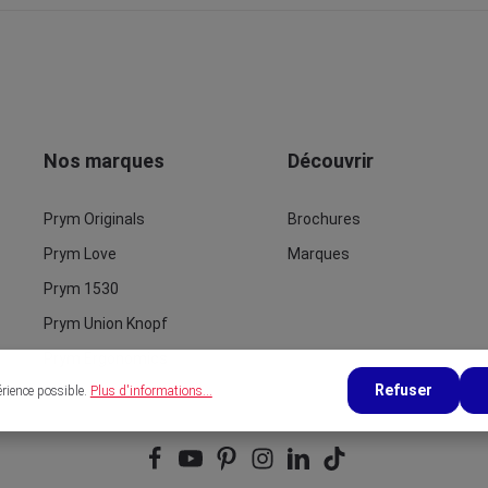
Nos marques
Découvrir
Prym Originals
Brochures
Prym Love
Marques
Prym 1530
Prym Union Knopf
Prym Ergonomics
Refuser
érience possible.
Plus d'informations...