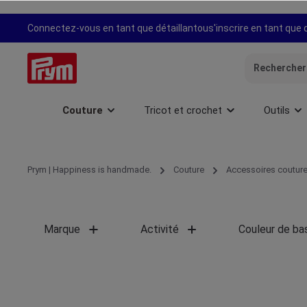
recherche
Passer à la navigation principale
Connectez-vous en tant que détaillant
ou
s'inscrire en tant que 
Couture
Tricot et crochet
Outils
Prym | Happiness is handmade.
Couture
Accessoires couture
Marque
Activité
Couleur de ba