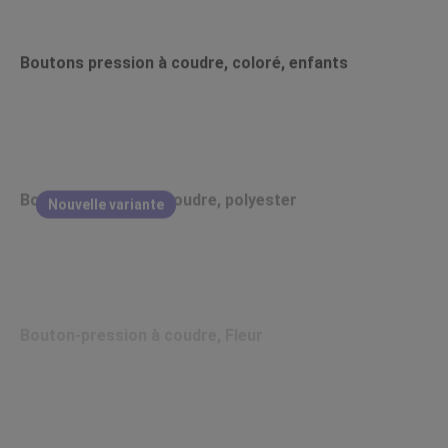
Boutons pression à coudre, coloré, enfants
Bouton-pression à coudre, polyester
Nouvelle variante
Bouton-pression à coudre, Fleur