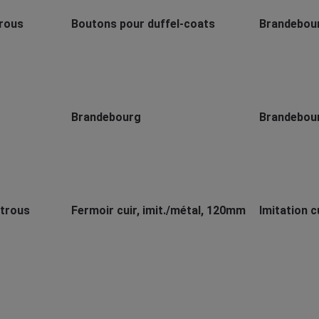
Trous
Boutons pour duffel-coats
Brandebou
Brandebourg
Brandebou
-trous
Fermoir cuir, imit./métal, 120mm
Imitation c