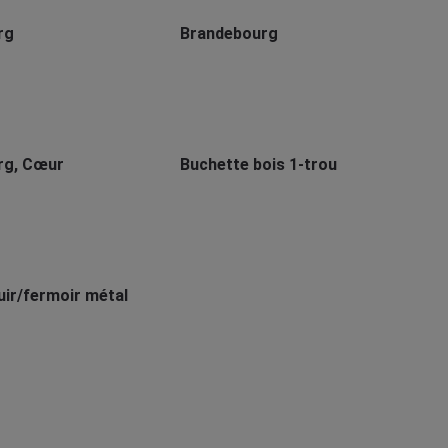
rg
Brandebourg
rg, Cœur
Buchette bois 1-trou
uir/fermoir métal