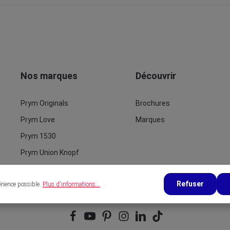
Nos marques
Découvrir
Prym Originals
Brochures
Prym Love
Marques
Prym 1530
Prym Union Knopf
Prym Ergonomics
Refuser
érience possible.
Plus d'informations...