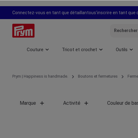
recherche
Passer à la navigation principale
Connectez-vous en tant que détaillant
ou
s'inscrire en tant que 
Couture
Tricot et crochet
Outils
Prym | Happiness is handmade.
Boutons et fermetures
Ferme
Marque
Activité
Couleur de ba