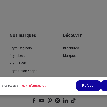
Nos marques
Découvrir
Prym Originals
Brochures
Prym Love
Marques
Prym 1530
Prym Union Knopf
Prym Ergonomics
Refuser
érience possible.
Plus d'informations...