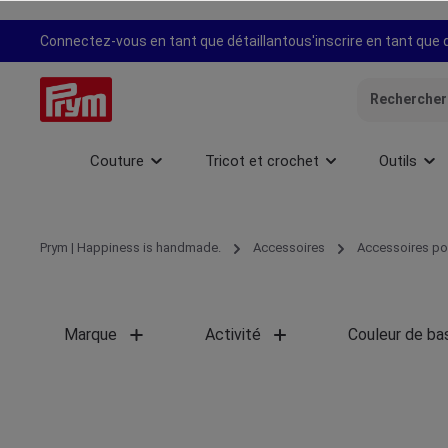
recherche
Passer à la navigation principale
Connectez-vous en tant que détaillant
ou
s'inscrire en tant que 
Couture
Tricot et crochet
Outils
Prym | Happiness is handmade.
Accessoires
Accessoires po
Marque
Activité
Couleur de ba