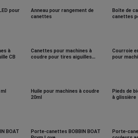
LED pour
Anneau pour rangement de
Boîte de c
canettes
canettes p
coudre
nes à
Canettes pour machines à
Courroie e
ille CB
coudre pour tires aiguilles
pour machi
doubles
 ml
Huile pour machines à coudre
Pieds de b
20ml
à glissière
BIN BOAT
Porte-canettes BOBBIN BOAT
Porte-cane
Prym Love
couleurs a