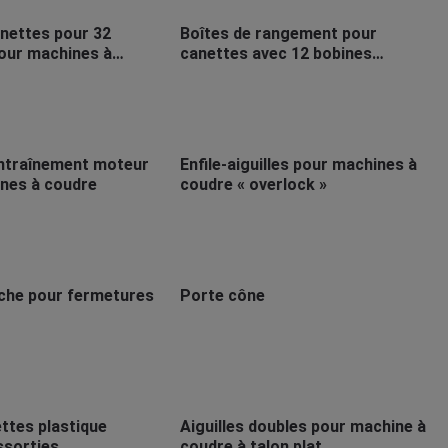
anettes pour 32
Boîtes de rangement pour
our machines à
canettes avec 12 bobines
plastiques ou métalliques CB
ntraînement moteur
Enfile-aiguilles pour machines à
nes à coudre
coudre « overlock »
iche pour fermetures
Porte cône
ttes plastique
Aiguilles doubles pour machine à
ssorties
coudre à talon plat