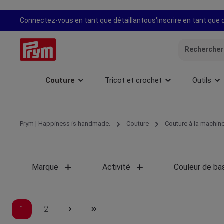
recherche
Passer à la navigation principale
Connectez-vous en tant que détaillant
ou
s'inscrire en tant que 
Couture
Tricot et crochet
Outils
Prym | Happiness is handmade.
Couture
Couture à la machin
Marque
Activité
Couleur de ba
1
2