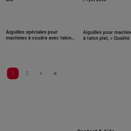
Aiguilles spéciales pour
Aiguilles pour machin
machines à coudre avec talon
à talon plat, « Qualit
plat, « Jersey »
universelle »
1
2