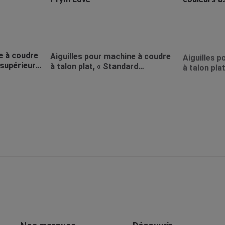
e à coudre
Aiguilles pour machine à coudre
Aiguilles 
é supérieure
à talon plat, « Standard
à talon plat
universel »