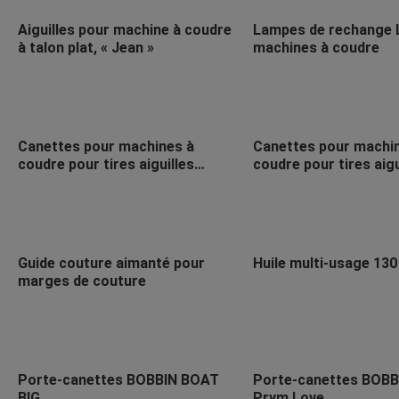
Aiguilles pour machine à coudre
Lampes de rechange 
à talon plat, « Jean »
machines à coudre
Canettes pour machines à
Canettes pour machi
coudre pour tires aiguilles
coudre pour tires aigu
horizontales
Guide couture aimanté pour
Huile multi-usage 130
marges de couture
Porte-canettes BOBBIN BOAT
Porte-canettes BOB
BIG
Prym Love