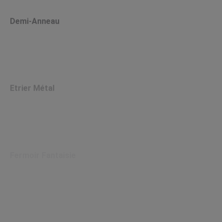
Demi-Anneau
Etrier Métal
Fermoir Fantaisie
Fermoir Fantaisie