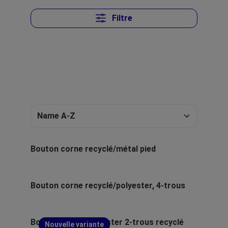
Filtre
Bouton corne recyclé/métal pied
Bouton corne recyclé/polyester, 4-trous
Bouton corne/polyester 2-trous recyclé
Nouvelle variante