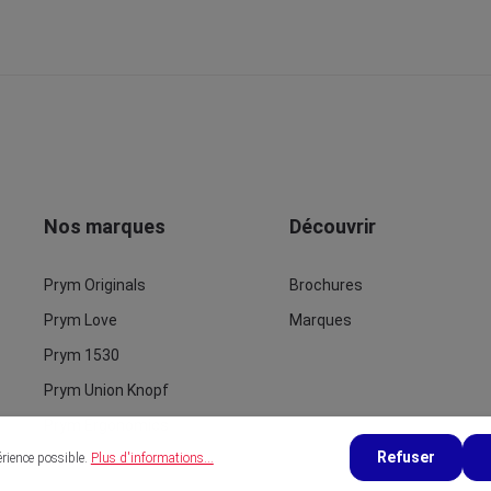
Nos marques
Découvrir
Prym Originals
Brochures
Prym Love
Marques
Prym 1530
Prym Union Knopf
Prym Ergonomics
Refuser
érience possible.
Plus d'informations...