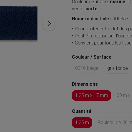
Couleur / Surface:
marine
| 
vente:
carte
Numéro d'article :
900357
Pour protéger l’ourlet des
Peut être cousu sur l'ourlet
Convient pour tous les tissu
Couleur / Surface
0016 beige
gris foncé
Dimensions
1,25 m x 17 mm
30 m x
Quantité
1,25 m
Rouleau de 30 