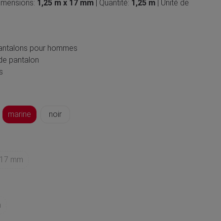
Dimensions:
1,25 m x 17 mm
| Quantité:
1,25 m
| Unité de
 pantalons pour hommes
 de pantalon
s
marine
noir
 17 mm
m