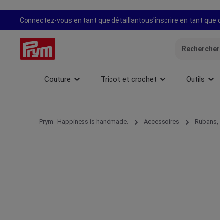
recherche
Passer à la navigation principale
Connectez-vous en tant que détaillant
ou
s'inscrire en tant que 
Couture
Tricot et crochet
Outils
Prym | Happiness is handmade.
Accessoires
Rubans, 