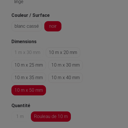
linge
Couleur / Surface
blanc cassé
noir
Dimensions
1 m x 30 mm
10 m x 20 mm
10 m x 25 mm
10 m x 30 mm
10 m x 35 mm
10 m x 40 mm
10 m x 50 mm
Quantité
1 m
Rouleau de 10 m