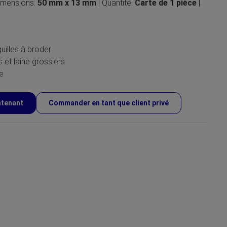
Dimensions:
50 mm x 13 mm
| Quantité:
Carte de 1 pièce
|
guilles à broder
 et laine grossiers
e
ntenant
Commander en tant que client privé