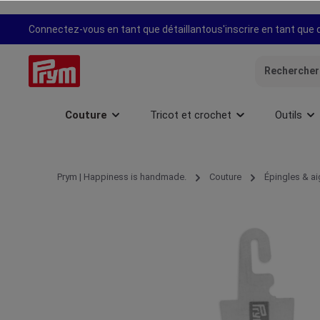
recherche
Passer à la navigation principale
Connectez-vous en tant que détaillant
ou
s'inscrire en tant que 
Couture
Tricot et crochet
Outils
Prym | Happiness is handmade.
Couture
Épingles & ai