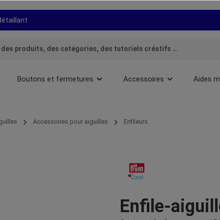
détaillant
Boutons et fermetures
Accessoires
Aides m
guilles
Accessoires pour aiguilles
Enfileurs
Enfile-aigui