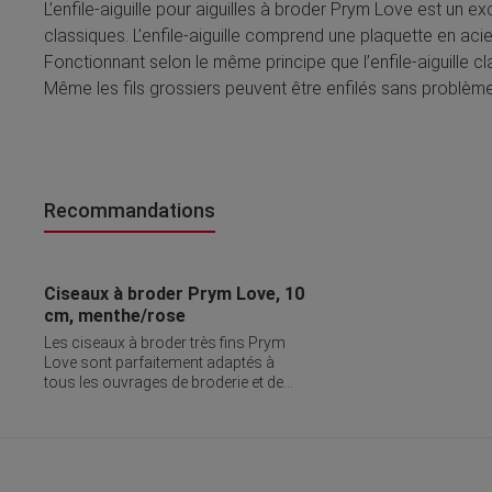
L’enfile-aiguille pour aiguilles à broder Prym Love est un exc
classiques. L’enfile-aiguille comprend une plaquette en acier
Fonctionnant selon le même principe que l’enfile-aiguille cl
Même les fils grossiers peuvent être enfilés sans problème 
Recommandations
Ignorer la galerie de produits
Ciseaux à broder Prym Love, 10
cm, menthe/rose
Les ciseaux à broder très fins Prym
Love sont parfaitement adaptés à
tous les ouvrages de broderie et de
dentelle et apportent tout ce que les
amateurs de broderie recherchent.
Leur pointe fine et aiguisée avec
précision permet de couper jusqu’à la
pointe. En plus, ils se tiennent