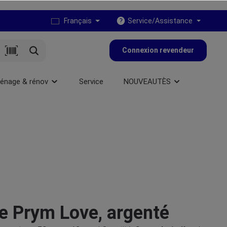
Français
Service/Assistance
Connexion revendeur
énage & rénov
Service
NOUVEAUTÈS
lle Prym Love, argenté