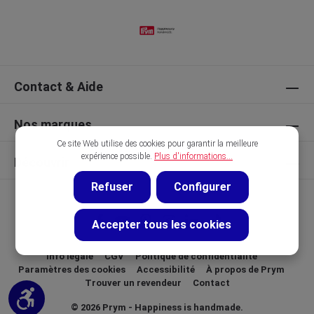
Contact & Aide
Nos marques
Ce site Web utilise des cookies pour garantir la meilleure
expérience possible.
Plus d'informations...
Découvrir
Refuser
Configurer
Accepter tous les cookies
Info légale
CGV
Politique de confidentialité
Paramètres des cookies
Accessibilité
À propos de Prym
Trouver un revendeur
Contact
Afficher la barre d'outils
© 2026 Prym - Happiness is handmade.