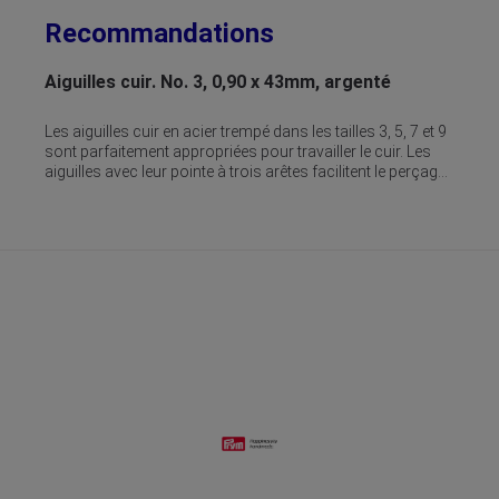
Ignorer la galerie de produits
Recommandations
Aiguilles cuir. No. 3, 0,90 x 43mm, argenté
Aig
et 9
Les aiguilles cuir en acier trempé dans les tailles 3, 5, 7 et 9
Les 
s
sont parfaitement appropriées pour travailler le cuir. Les
sont
age
aiguilles avec leur pointe à trois arêtes facilitent le perçage
aigu
des matériaux en cuir et empêchent également qu'ils se
des
rs
rompent. Les aiguilles cuir ou les aiguilles pour fourreurs
romp
ble
sont disponibles sous forme de kit dans un lot refermable
son
pour
de 6 pièces ou en 4 tailles triées de 25 pièces chacune pour
de 
le fourreur professionnel.
le 