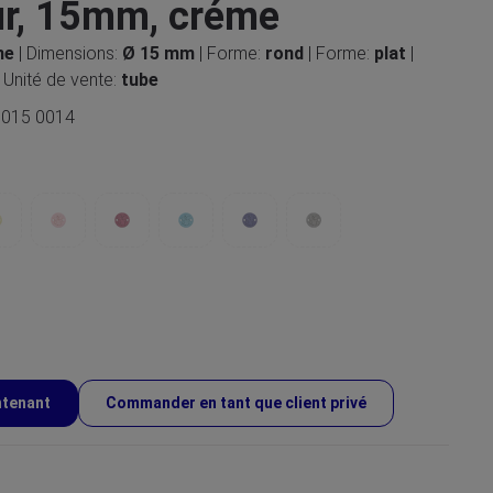
r, 15mm, créme
me
| Dimensions:
Ø 15 mm
| Forme:
rond
| Forme:
plat
|
| Unité de vente:
tube
 015 0014
ntenant
Commander en tant que client privé