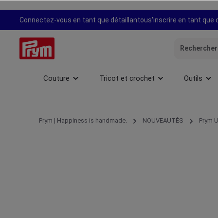
recherche
Passer à la navigation principale
Connectez-vous en tant que détaillant
ou
s'inscrire en tant que 
Couture
Tricot et crochet
Outils
Prym | Happiness is handmade.
NOUVEAUTÈS
Prym U