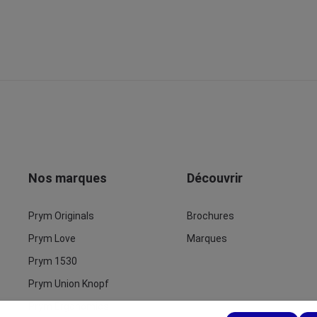
Nos marques
Découvrir
Prym Originals
Brochures
Prym Love
Marques
Prym 1530
Prym Union Knopf
Prym Ergonomics