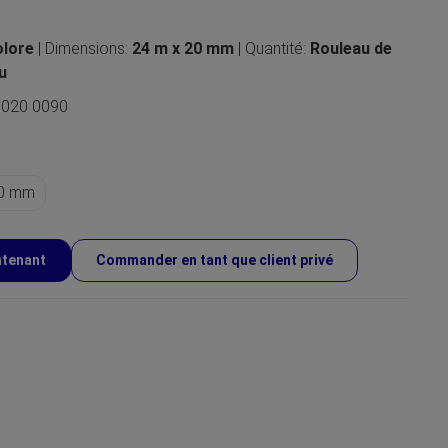
olore
| Dimensions:
24 m x 20 mm
| Quantité:
Rouleau de
u
 020 0090
30 mm
ntenant
Commander en tant que client privé