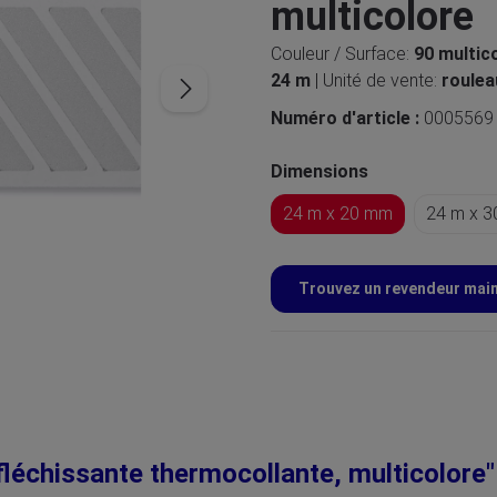
multicolore
Couleur / Surface:
90 multic
24 m
| Unité de vente:
roulea
Numéro d'article :
0005569
Dimensions
24 m x 20 mm
24 m x 
Trouvez un revendeur mai
fléchissante thermocollante, multicolore"