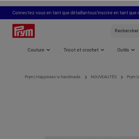
recherche
Passer à la navigation principale
Connectez-vous en tant que détaillant
ou
s'inscrire en tant que 
Couture
Tricot et crochet
Outils
Prym | Happiness is handmade.
NOUVEAUTÈS
Prym U