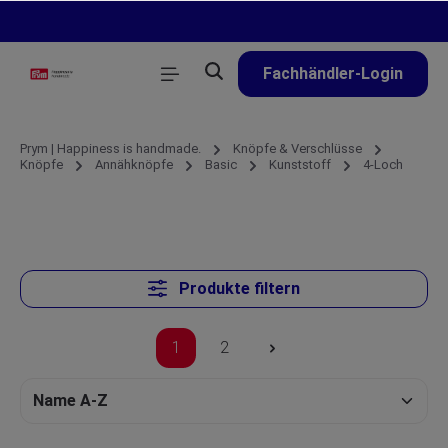
alt springen
Fachhändler-Login
Prym | Happiness is handmade.
Knöpfe & Verschlüsse
Knöpfe
Annähknöpfe
Basic
Kunststoff
4-Loch
Produkte filtern
1
2