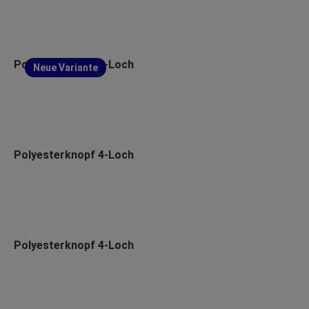
Polyesterknopf 4-Loch
Neue Variante
Polyesterknopf 4-Loch
Polyesterknopf 4-Loch