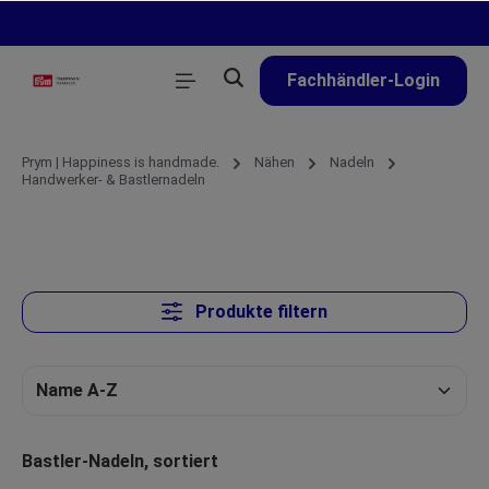
alt springen
Fachhändler-Login
Prym | Happiness is handmade.
Nähen
Nadeln
Handwerker- & Bastlernadeln
Produkte filtern
Bastler-Nadeln, sortiert