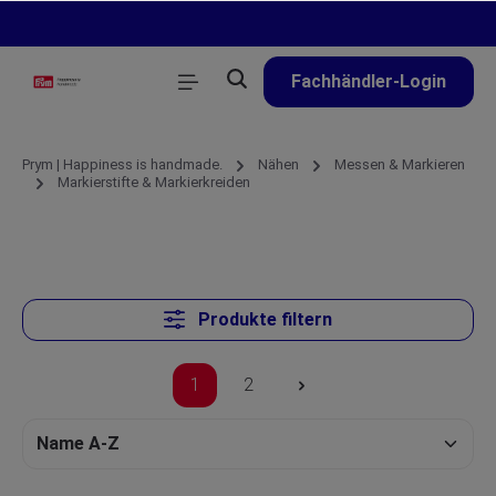
alt springen
Fachhändler-Login
Prym | Happiness is handmade.
Nähen
Messen & Markieren
Markierstifte & Markierkreiden
Produkte filtern
1
2