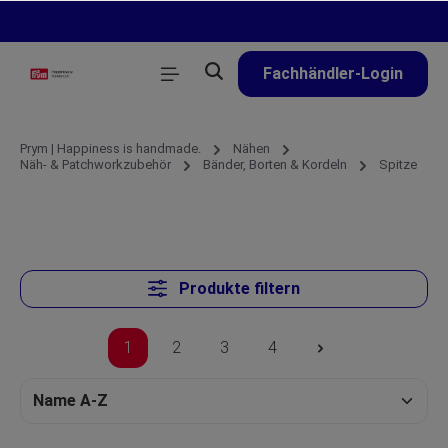
alt springen
Fachhändler-Login
Prym | Happiness is handmade.
Nähen
Näh- & Patchworkzubehör
Bänder, Borten & Kordeln
Spitze
Produkte filtern
1
2
3
4