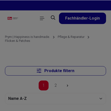
alt springen
Fachhändler-Login
Prym | Happiness is handmade.
Pflege & Reparatur
Flicken & Patches
Produkte filtern
1
2