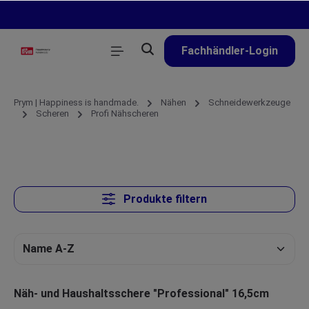
alt springen
Fachhändler-Login
Prym | Happiness is handmade.
Nähen
Schneidewerkzeuge
Scheren
Profi Nähscheren
Produkte filtern
Näh- und Haushaltsschere "Professional" 16,5cm