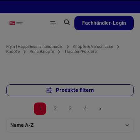
alt springen
Fachhändler-Login
Prym | Happiness is handmade.
Knöpfe & Verschlüsse
Knöpfe
Annähknöpfe
Trachten/Folklore
Produkte filtern
1
2
3
4