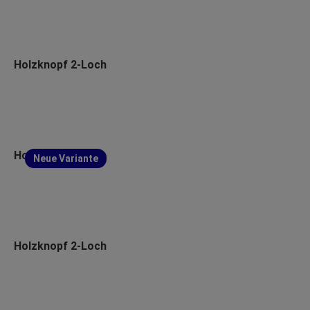
Holzknopf 2-Loch
Holzknopf 4-Loch
Neue Variante
Holzknopf 2-Loch