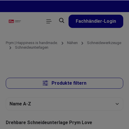
alt springen
Fachhändler-Login
Prym | Happiness is handmade.
Nähen
Schneidewerkzeuge
Schneideunterlagen
Produkte filtern
Drehbare Schneideunterlage Prym Love