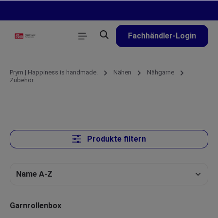
alt springen
Fachhändler-Login
Prym | Happiness is handmade.
Nähen
Nähgarne
Zubehör
Produkte filtern
Garnrollenbox