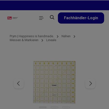
alt springen
Fachhändler-Login
Prym | Happiness is handmade.
Nähen
Messen & Markieren
Lineale