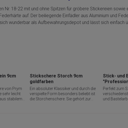
n Nr. 18-22 mit und ohne Spitzen für gröbere Stickereien sowie 
derhärte auf. Der beiliegende Einfädler aus Aluminium und Feders
t sich wunderbar als Aufbewahrungsdepot und lässt sich einfach ü
ein 9cm
Stickschere Storch 9cm
Stick- und 
goldfarben
"Professio
ere von Prym
Ein absoluter Klassiker und durch die
Perfekt zum 
 sehr leicht
verspielte Form besonders beliebt ist
verschiedenste
 aus stabilem
die Storchenschere. Sie gehört zur
und Bastelarbe
tickschere
Familie der Stick- und Fadenscheren.
Bastelschere 
 feine und
Ihre spitzen Klingen ähneln dem
aus dem Hause
ht ein
Schnabel eines Storches, die
Vielseitigkeit 
iden bis in
Verschraubung seinem Auge und die
scharfen Spitz
t bestens für
Halme imitieren mit einem feinen Relief
und punktgena