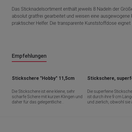
Das Sticknadelsortiment enthält jeweils 8 Nadeln der Größe
absolut gratfrei gearbeitet und weisen eine ausgewogene Fe
praktischer Helfer. Die transparente Kunststoffdose eigne
Empfehlungen
Produktgalerie überspringen
Stickschere "Hobby" 11,5cm
Stickschere, superf
um
Die Stickschere ist eine kleine, sehr
Die superfeine Sticksch
n
scharfe Schere mit kurzen Klingen und
ist durch ihre 9 cm Länge
und
daher für das gelegentliche
und zierlich, obwohl sie
Handarbeiten einfach unverzichtbar.
Stahl gefertigt ist. Die S
n
Die Stickschere aus hochwertigem,
besitzt eine gerade, sehr
ie
rostfreiem Edelstahl besticht durch
filigrane Spitze, ermöglic
chen
ihre soliden Klingen und es lässt sich
millimetergenaues Schne
mit ihr leicht schneiden. Sehr
die Spitzen und ist dami