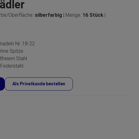
fädler
arbe/Oberfläche:
silberfarbig
| Menge:
16 Stück
|
nadeln Nr. 18-22
ohne Spitze
tfreiem Stahl
 Federstahl
Als Privatkunde bestellen