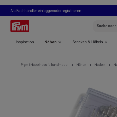
springen
Zur Hauptnavigation springen
Als Fachhändler einloggen
oder
registrieren
Inspiration
Nähen
Stricken & Häkeln
Prym | Happiness is handmade.
Nähen
Nadeln
Na