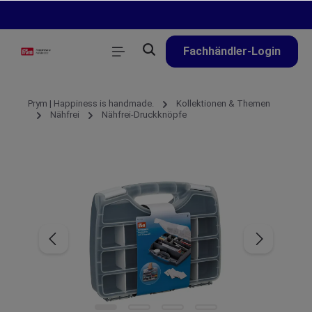
alt springen
Fachhändler-Login
Prym | Happiness is handmade.
Kollektionen & Themen
Nähfrei
Nähfrei-Druckknöpfe