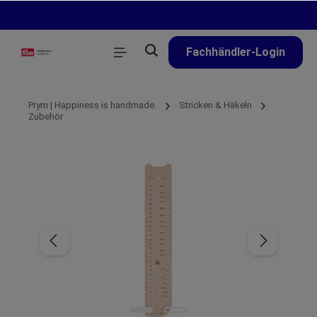
alt springen
Fachhändler-Login
Prym | Happiness is handmade.
Stricken & Häkeln
Zubehör