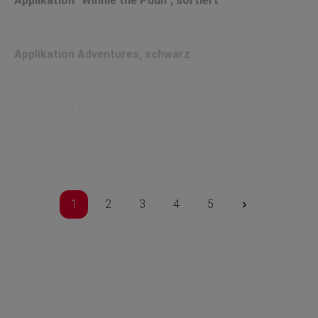
Applikation Adventures, schwarz
Applikation Anker, hellblau
Applikation Augen, schwarz/weiß mit Wimpern
1
2
3
4
5