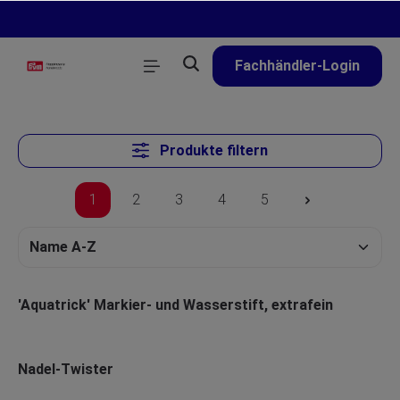
alt springen
Fachhändler-Login
Produkte filtern
1
2
3
4
5
'Aquatrick' Markier- und Wasserstift, extrafein
Nadel-Twister