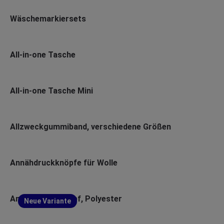
Wäschemarkiersets
All-in-one Tasche
All-in-one Tasche Mini
Allzweckgummiband, verschiedene Größen
Annähdruckknöpfe für Wolle
Annäh-Druckknopf, Polyester
Neue Variante