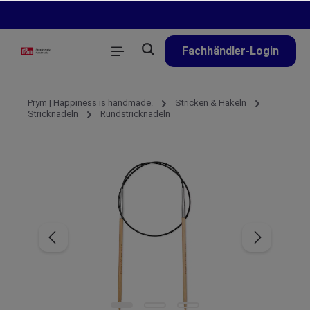
alt springen
Fachhändler-Login
Prym | Happiness is handmade.
Stricken & Häkeln
Stricknadeln
Rundstricknadeln