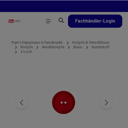
alt springen
Fachhändler-Login
Prym | Happiness is handmade.
Knöpfe & Verschlüsse
Knöpfe
Annähknöpfe
Basic
Kunststoff
2-Loch