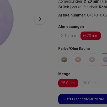
Abmessungen:
Ø 20 mm
| F
Stück
| Verkaufseinheit:
Röh
Artikelnummer:
0454318 0
Abmessungen
Ø 15 mm
Ø 20 mm
Farbe/Oberfläche
Menge
25 Stück
30 Stück
Jetzt Fachhändler finden