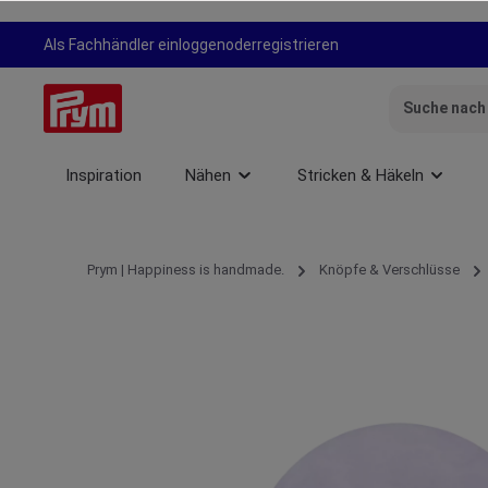
springen
Zur Hauptnavigation springen
Als Fachhändler einloggen
oder
registrieren
Inspiration
Nähen
Stricken & Häkeln
Prym | Happiness is handmade.
Knöpfe & Verschlüsse