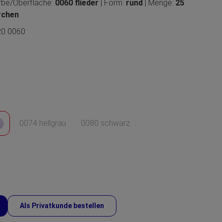
arbe/Oberfläche:
0060 flieder
| Form:
rund
| Menge:
25
rchen
20 0060
0074 hellgrau
0080 schwarz
Als Privatkunde bestellen