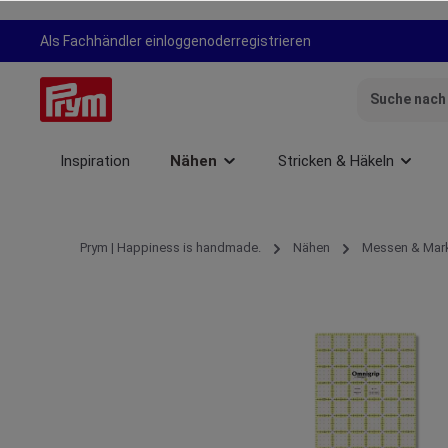
springen
Zur Hauptnavigation springen
Als Fachhändler einloggen
oder
registrieren
Inspiration
Nähen
Stricken & Häkeln
Prym | Happiness is handmade.
Nähen
Messen & Mark