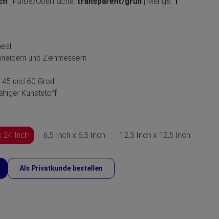
nch
| Farbe/Oberfläche:
transparent/grün
| Menge:
1
neal
hneidern und Ziehmessern
 45 und 60 Grad
ähiger Kunststoff
x 24 Inch
6,5 Inch x 6,5 Inch
12,5 Inch x 12,5 Inch
Als Privatkunde bestellen