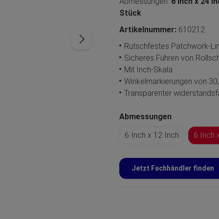
Abmessungen:
6 Inch x 24 I
Stück
Artikelnummer:
610212
Rutschfestes Patchwork-Li
Sicheres Führen von Rollsc
Mit Inch-Skala
Winkelmarkierungen von 30,
Transparenter widerstandsf
Abmessungen
6 Inch x 12 Inch
6 Inch 
Jetzt Fachhändler finden