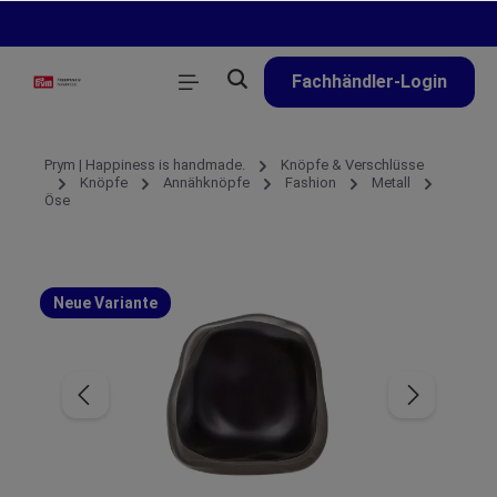
alt springen
Fachhändler-Login
Prym | Happiness is handmade.
Knöpfe & Verschlüsse
Knöpfe
Annähknöpfe
Fashion
Metall
Öse
Neue Variante