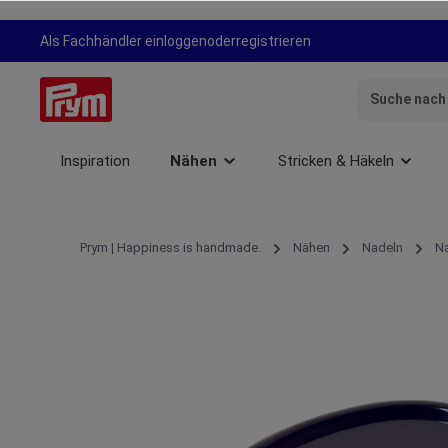
springen
Zur Hauptnavigation springen
Als Fachhändler einloggen
oder
registrieren
Inspiration
Nähen
Stricken & Häkeln
Prym | Happiness is handmade.
Nähen
Nadeln
N