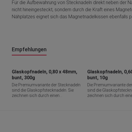
Für die Aufbewahrung von Stecknadeln direkt neben der N
nicht hineingesteckt, sondern durch die Kraft eines Magne
Nähplatzes eignet sich das Magnetnadelkissen ebenfalls 
Empfehlungen
Produktgalerie überspringen
Glaskopfnadeln, 0,80 x 48mm,
Glaskopfnadeln, 0,6
bunt, 300g
bunt, 10g
er
Die Premiumvariante der Stecknadeln
Die Premiumvariante de
sal-
sind die Glaskopfstecknadeln. Sie
sind die Glaskopfsteckn
are
zeichnen sich durch einen
zeichnen sich durch ein
der
hitzebeständigen, rund geformten
hitzebeständigen, rund 
Kopf aus hochwertigem Glas aus. Die
Kopf aus hochwertigem 
Glasköpfe gibt es in verschiedenen
Glasköpfe gibt es in ve
Farbausführungen, die man nach
Farbausführungen, die
Vernähen der abgesteckten
Vernähen der abgesteck
Werkstücke ohne Mühe im Stoff
Werkstücke ohne Mühe 