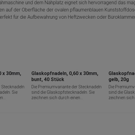
ähmaschine und dem Nähplatz eignet sich hervorragend das mag
ten auf der Oberfläche der ovalen pflaumenblauen Kunststoffdos
perfekt für die Aufbewahrung von Heftzwecken oder Büroklammer
0 x 30mm,
Glaskopfnadeln, 0,60 x 30mm,
Glaskopfnad
bunt, 40 Stück
gelb, 20g
r Stecknadeln
Die Premiumvariante der Stecknadeln
Die Premiumva
adeln. Sie
sind die Glaskopfstecknadeln. Sie
sind die Glas
en
zeichnen sich durch einen
zeichnen sich
geformten
hitzebeständigen, rund geformten
hitzebeständi
Glas aus. Die
Kopf aus hochwertigem Glas aus. Die
Kopf aus hoch
rschiedenen
Glasköpfe gibt es in verschiedenen
Glasköpfe gib
 man nach
Farbausführungen, die man nach
Farbausführu
ten
Vernähen der abgesteckten
Vernähen der
im Stoff
Werkstücke ohne Mühe im Stoff
Werkstücke o