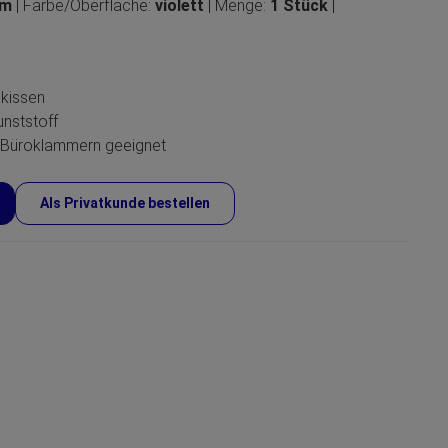
cm
| Farbe/Oberfläche:
violett
| Menge:
1 Stück
|
kissen
nststoff
 Büroklammern geeignet
Als Privatkunde bestellen