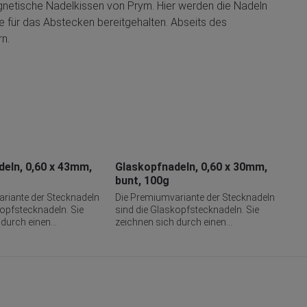
netische Nadelkissen von Prym. Hier werden die Nadeln
e für das Abstecken bereitgehalten. Abseits des
n.
eln, 0,60 x 43mm,
Glaskopfnadeln, 0,60 x 30mm,
Gla
bunt, 100g
bun
riante der Stecknadeln
Die Premiumvariante der Stecknadeln
Die
kopfstecknadeln. Sie
sind die Glaskopfstecknadeln. Sie
sin
 durch einen
zeichnen sich durch einen
zei
gen, rund geformten
hitzebeständigen, rund geformten
hit
wertigem Glas aus. Die
Kopf aus hochwertigem Glas aus. Die
Kop
t es in verschiedenen
Glasköpfe gibt es in verschiedenen
Gla
ngen, die man nach
Farbausführungen, die man nach
Far
 abgesteckten
Vernähen der abgesteckten
Ver
hne Mühe im Stoff
Werkstücke ohne Mühe im Stoff
Wer