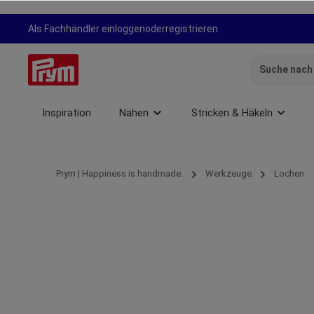
springen
Zur Hauptnavigation springen
Als Fachhändler einloggen
oder
registrieren
Inspiration
Nähen
Stricken & Häkeln
Prym | Happiness is handmade.
Werkzeuge
Lochen