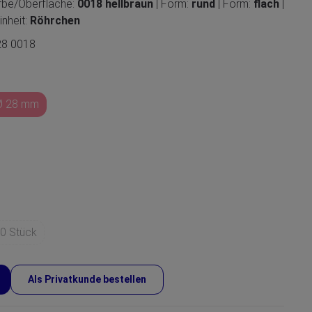
arbe/Oberfläche:
0018 hellbraun
| Form:
rund
| Form:
flach
|
inheit:
Röhrchen
28 0018
Ø 28 mm
0 Stück
Als Privatkunde bestellen