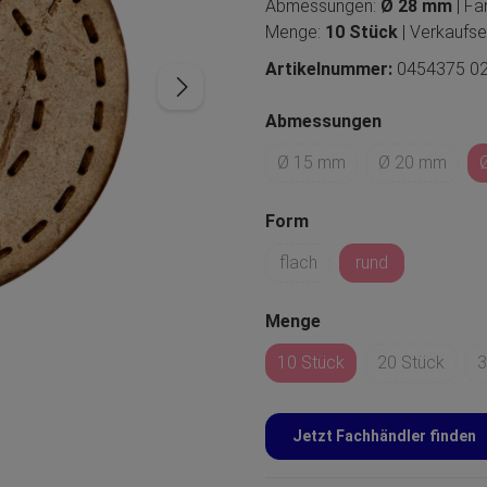
Abmessungen:
Ø 28 mm
| F
Menge:
10 Stück
| Verkaufse
Artikelnummer:
0454375 0
Abmessungen
Ø 15 mm
Ø 20 mm
Form
flach
rund
Menge
10 Stück
20 Stück
3
Jetzt Fachhändler finden