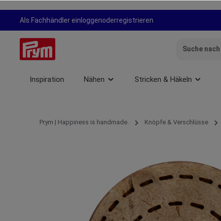
springen
Zur Hauptnavigation springen
Als Fachhändler einloggen
oder
registrieren
Inspiration
Nähen
Stricken & Häkeln
Prym | Happiness is handmade.
Knöpfe & Verschlüsse