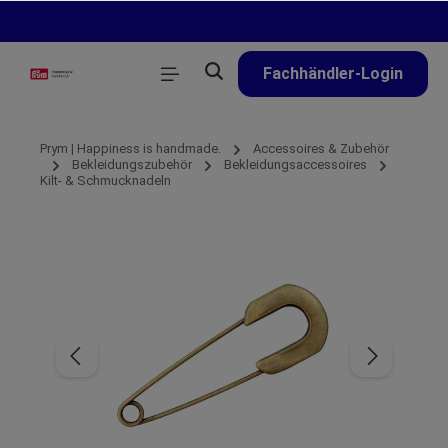
alt springen
Fachhändler-Login
Prym | Happiness is handmade.
Accessoires & Zubehör
Bekleidungszubehör
Bekleidungsaccessoires
Kilt- & Schmucknadeln