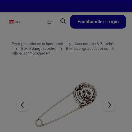
alt springen
Fachhändler-Login
Prym | Happiness is handmade.
Accessoires & Zubehör
Bekleidungszubehör
Bekleidungsaccessoires
Kilt- & Schmucknadeln