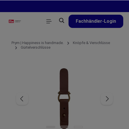
alt springen
Fachhändler-Login
Prym | Happiness is handmade.
Knöpfe & Verschlüsse
Gürtelverschlüsse