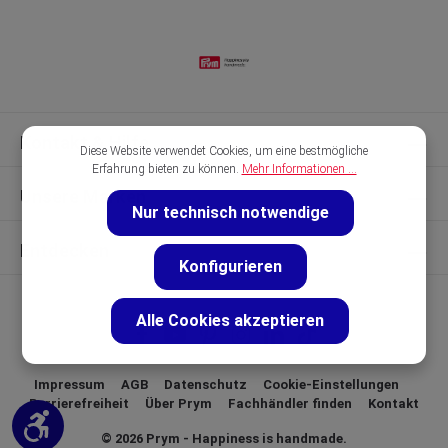
Kontakt & Hilfe
Diese Website verwendet Cookies, um eine bestmögliche
Erfahrung bieten zu können.
Mehr Informationen ...
Unsere Marken
Nur technisch notwendige
Entdecken
Konfigurieren
Alle Cookies akzeptieren
Impressum
AGB
Datenschutz
Cookie-Einstellungen
Barrierefreiheit
Über Prym
Fachhändler finden
Kontakt
Werkzeugleiste anzeigen
© 2026 Prym - Happiness is handmade.