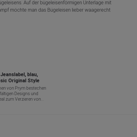
ügeleisens. Auf der bügeleisenförmigen Unterlage mit
 Dampf möchte man das Bügeleisen lieber waagerecht
Jeanslabel, blau,
sic Original Style
onen von Prym bestechen
lfältigen Designs und
deal zum Verzieren von
Taschen und
zur Reparatur von
uch in reflektierender
erheit im
r. Ob Aufbügeln, Kleben
ie sind höchst vielseitig