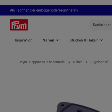
springen
Zur Hauptnavigation springen
Als Fachhändler einloggen
oder
registrieren
Inspiration
Nähen
Stricken & Häkeln
Prym | Happiness is handmade.
Nähen
Bügelbedarf