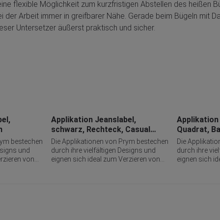
ne flexible Möglichkeit zum kurzfristigen Abstellen des heißen B
ei der Arbeit immer in greifbarer Nähe. Gerade beim Bügeln mit
ser Untersetzer äußerst praktisch und sicher.
el,
Applikation Jeanslabel,
Applikation 
n
schwarz, Rechteck, Casual
Quadrat, Ba
Menswear
Prym bestechen
Die Applikationen von Prym bestechen
Die Applikati
Designs und
durch ihre vielfältigen Designs und
durch ihre vie
erzieren von
eignen sich ideal zum Verzieren von
eignen sich i
d
Bekleidung, Taschen und
Bekleidung, 
tur von
Accessoires, zur Reparatur von
Accessoires, 
lektierender
Löchern oder auch in reflektierender
Löchern oder a
Form zur Sicherheit im
Form zur Sich
ügeln, Kleben
Straßenverkehr. Ob Aufbügeln, Kleben
Straßenverkeh
hst vielseitig
oder Nähen - sie sind höchst vielseitig
oder Nähen - s