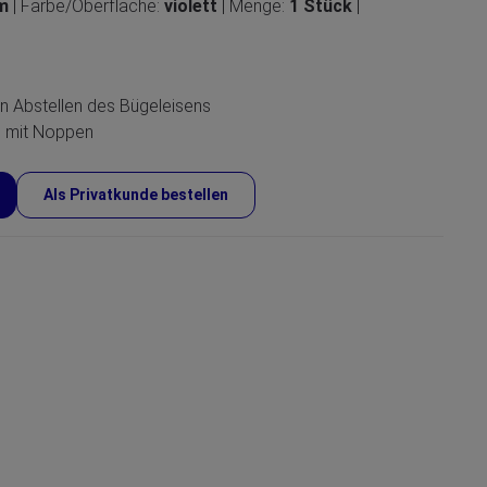
cm
| Farbe/Oberfläche:
violett
| Menge:
1 Stück
|
en Abstellen des Bügeleisens
n mit Noppen
Als Privatkunde bestellen