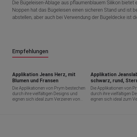
Die Bügeleisen‑Ablage aus pflaumenblauem Silikon bietet ei
Noppen hat das Bügeleisen einen sicheren Stand und ist b
abstellen, aber auch bei Verwendung der Bügeldecke ist die
Empfehlungen
Produktgalerie überspringen
Applikation Jeans Herz, mit
Applikation Jeanslab
Blumen und Fransen
schwarz, rund, Ster
Die Applikationen von Prym bestechen
Die Applikationen von 
durch ihre vielfältigen Designs und
durch ihre vielfältigen 
eignen sich ideal zum Verzieren von
eignen sich ideal zum V
Bekleidung, Taschen und
Bekleidung, Taschen un
Accessoires, zur Reparatur von
Accessoires, zur Repara
Löchern oder auch in reflektierender
Löchern oder auch in ref
Form zur Sicherheit im
Form zur Sicherheit im
Straßenverkehr. Ob Aufbügeln, Kleben
Straßenverkehr. Ob Aufb
oder Nähen - sie sind höchst vielseitig
oder Nähen - sie sind höc