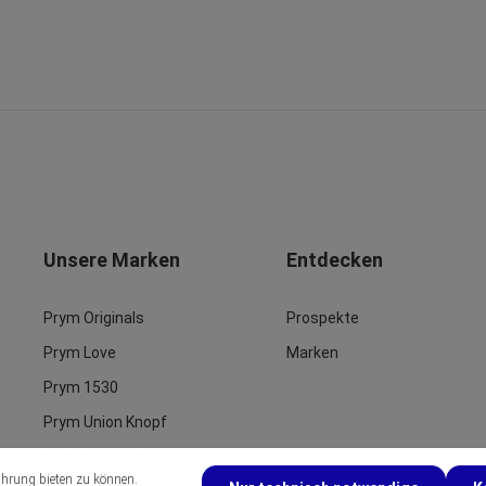
Unsere Marken
Entdecken
Prym Originals
Prospekte
Prym Love
Marken
Prym 1530
Prym Union Knopf
Prym Ergonomics
ahrung bieten zu können.