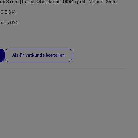
m x 3 mm
| Farbe/Oberfläche:
0084 gold
| Menge:
25 m
10 0084
mber 2026
Als Privatkunde bestellen