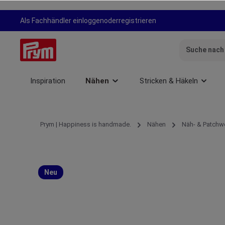
springen
Zur Hauptnavigation springen
Als Fachhändler einloggen
oder
registrieren
Inspiration
Nähen
Stricken & Häkeln
Prym | Happiness is handmade.
Nähen
Näh- & Patchw
Neu