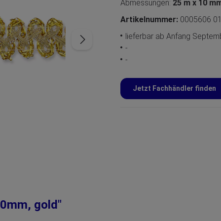
Abmessungen:
25 m x 10 m
Artikelnummer:
0005606 0
lieferbar ab Anfang Septe
-
-
Jetzt Fachhändler finden
10mm, gold"