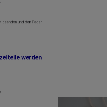
12
 KM beenden und den Faden
nzelteile werden
5
 5