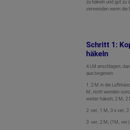
zu häkeln und gut zu
verwenden wenn die R
Schritt 1: K
häkeln
4 LM anschlagen, dan
aus beginnen
1. 2 M. in die Luftmasc
M., nicht wenden sond
weiter häkeln, 2 M., 2 
2. ver., 1 M., 3 x ver., 
3. ver., 2 M., (1M., ver.