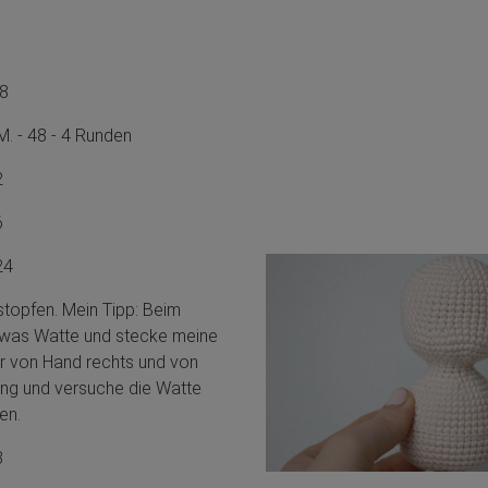
48
 M. - 48 - 4 Runden
42
36
 24
 stopfen. Mein Tipp: Beim
twas Watte und stecke meine
er von Hand rechts und von
nung und versuche die Watte
len.
18