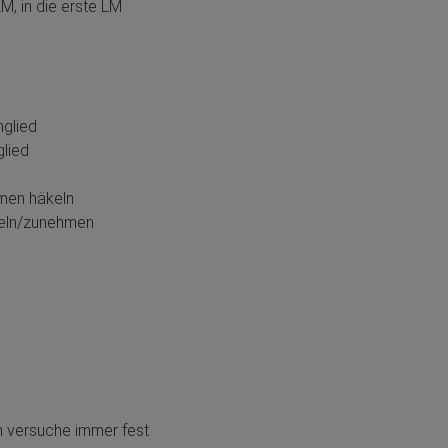
M, in die erste LM
nglied
glied
men häkeln
peln/zunehmen
h versuche immer fest