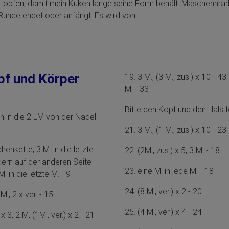
 stopfen, damit mein Küken lange seine Form behält. Maschenmark
unde endet oder anfängt. Es wird von
opf und Körper
19. 3 M., (3 M., zus.) x 10 - 43 
M. - 33
Bitte den Kopf und den Hals 
n in die 2 LM von der Nadel
21. 3 M., (1 M., zus.) x 10 - 23
henkette, 3 M. in die letzte
22. (2M., zus.) x 5, 3 M. - 18
ern auf der anderen Seite
23. eine M. in jede M. - 18
M. in die letzte M. - 9
24. (8 M., ver.) x 2 - 20
2 M., 2 x ver. - 15
25. (4 M., ver.) x 4 - 24
) x 3, 2 M, (1M., ver.) x 2 - 21