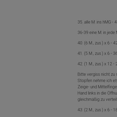
35. alle M. ins hMG - 
36-39 eine M. in jede
40. (6 M., zus.) x 6 - 
41. (5 M., zus.) x 6 - 
42. (1 M., zus.) x 12 -
Bitte vergiss nicht zu
Stopfen nehme ich e
Zeige- und Mittelfing
Hand links in die Öff
gleichmäßig zu vertei
43. (2 M., zus.) x 6 - 