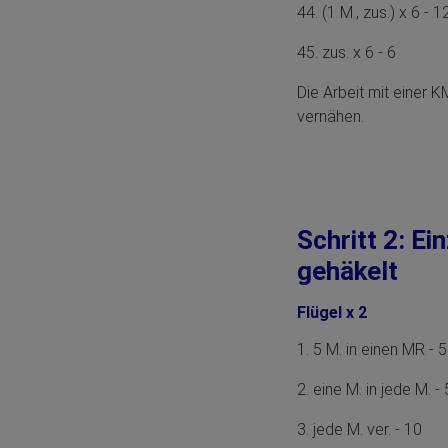
44. (1 M., zus.) x 6 - 
45. zus. x 6 - 6
Die Arbeit mit einer
vernähen.
Schritt 2: Ei
gehäkelt
Flügel x 2
1. 5 M. in einen MR - 
2. eine M. in jede M. -
3. jede M. ver. - 10