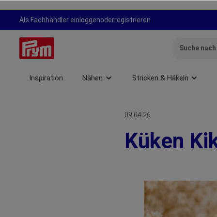
springen
Zur Hauptnavigation springen
Als Fachhändler einloggen
oder
registrieren
Inspiration
Nähen
Stricken & Häkeln
09.04.26
Küken Kik