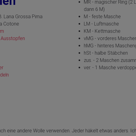
lien
MR - magischer Ring (2 L
dann 6 M)
B. Lana Grossa Pima
M - feste Masche
sa Cotone
LM - Luftmasche
mm
KM - Kettmasche
 Ausstopfen
vMG - vorderes Masche
hMG - hinteres Maschen
hSt - halbe Stäbchen
zus. - 2 Maschen zusam
er
ver. - 1 Masche verdop
deln
auch eine andere Wolle verwenden. Jeder häkelt etwas anders. Ic