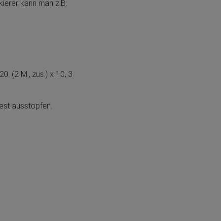
ierer kann man z.B.
20. (2 M., zus.) x 10, 3
fest ausstopfen.