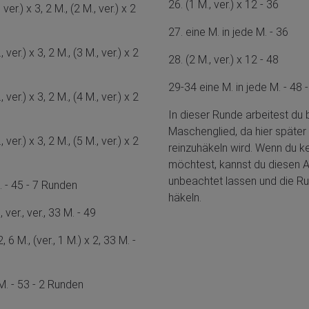
26. (1 M., ver.) x 12 - 36
, ver.) x 3, 2 M., (2 M., ver.) x 2
27. eine M. in jede M. - 36
, ver.) x 3, 2 M., (3 M., ver.) x 2
28. (2 M., ver.) x 12 - 48
29-34 eine M. in jede M. - 48
, ver.) x 3, 2 M., (4 M., ver.) x 2
In dieser Runde arbeitest du b
Maschenglied, da hier später 
, ver.) x 3, 2 M., (5 M., ver.) x 2
reinzuhäkeln wird. Wenn du k
möchtest, kannst du diesen Ar
unbeachtet lassen und die R
. - 45 - 7 Runden
häkeln.
., ver., ver., 33 M. - 49
2, 6 M., (ver., 1 M.) x 2, 33 M. -
 M. - 53 - 2 Runden