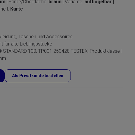
 mm
| Farbe/Oberfläche:
braun
| Variante:
aufbügelbar
|
nheit:
Karte
kleidung, Taschen und Accessoires
t für alte Lieblingsstücke
X® STANDARD 100, TP001 250428 TESTEX, Produktklasse I
com
Als Privatkunde bestellen