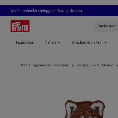
springen
Zur Hauptnavigation springen
Als Fachhändler einloggen
oder
registrieren
Inspiration
Nähen
Stricken & Häkeln
Prym | Happiness is handmade.
Accessoires & Zubehör